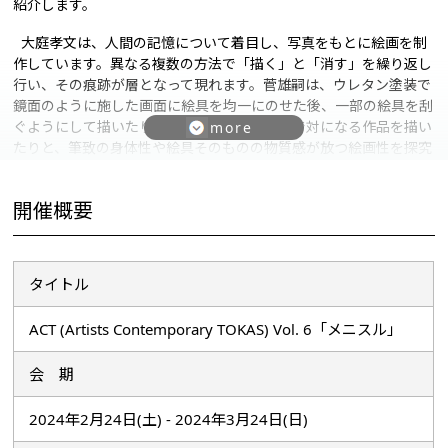
紹介します。
大庭孝文は、人間の記憶について着目し、写真をもとに絵画を制
作しています。異なる複数の方法で「描く」と「消す」を繰り返し
行い、その痕跡が層となって現れます。菅雄嗣は、ウレタン塗装で
鏡面のように施した画面に絵具を均一にのせた後、一部の絵具を刮
ぐようにして描いたり、その削り取った絵具で対になる作品を描い
たりと、筆致の身体性や絵具そのものの物質感が放つ絵画性を探究
しています。ヨフは、大原崇嘉、古澤龍、柳川智之の3人によるア
ーティスト・コレクティブです。視覚メディアにおける色彩、空間
開催概要
などの研究や実践をとおし、特殊な照明や空間構成の相互作用によ
り、色の現出をコントロールし、新たな視覚体験を生み出していま
す。 彼らの作品は、実物へのつぶさな観察によって、細やかな凹凸
やテクスチャが楽しめる表層や構造への理解を深め、また、展示空
タイトル
間内における作品と鑑賞者自身との距離の変化や視線の移動によっ
て、さまざまな気づきを与えます。身体を使いながら時間をかけて
ACT (Artists Contemporary TOKAS) Vol. 6「メニスル」
作品と対峙することで、「モノを見て、何かを想起する」という行
為自体を考え直すきっかけとなることでしょう。
会 期
本展のタイトル「メニスル」は、一見記号化された文字列のようで
2024年2月24日(土) - 2024年3月24日(日)
すが、脳がその音を認識すると「目にする」という単語となり、同
時に「実際に見る」というその意味自体も飛び込んできます。知覚