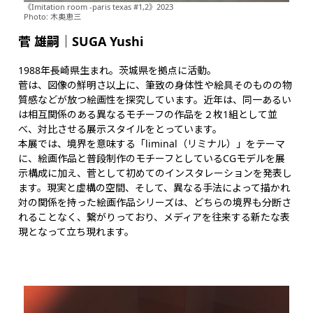
《Imitation room -paris texas #1,2》2023
Photo: 木奥恵三
菅 雄嗣
｜SUGA Yushi
1988年長崎県生まれ。茨城県を拠点に活動。
菅は、図像の鮮明さ以上に、筆致の身体性や絵具そのものの物
質感などが放つ絵画性を探究しています。近年は、同一あるい
は相互関係のある異なるモチーフの作品を２枚1組として並
べ、対比させる展示スタイルをとっています。
本展では、境界を意味する「liminal（リミナル）」をテーマ
に、絵画作品と普段制作のモチーフとしているCGモデルを展
示構成に加え、菅として初めてのインスタレーションを発表し
ます。現実と虚構の空間、そして、異なる手法によって描かれ
対の関係を持った絵画作品シリーズは、どちらの境界も分断さ
れることなく、繋がりっており、メディアを往来する新たな表
現となって立ち現れます。