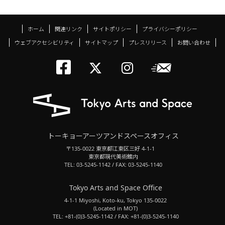
ホーム
関連リンク
サイトポリシー
プライバシーポリシー
ウェブアクセシビリティ
サイトマップ
プレスリリース
お問い合わせ
トーキョーアーツアン
メールニ
トーキョーアーツ
トーキョーア
トーキョーアーツアンドスペースオフィス
〒135-0022 東京都江東区三好 4-1-1
東京都現代美術館内
TEL: 03-5245-1142 / FAX: 03-5245-1140
Tokyo Arts and Space Office
4-1-1 Miyoshi, Koto-ku, Tokyo 135-0022
(Located in MOT)
TEL: +81-(0)3-5245-1142 / FAX: +81-(0)3-5245-1140