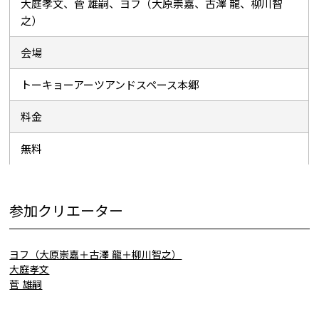
大庭孝文、菅 雄嗣、ヨフ（大原崇嘉、古澤 龍、柳川智
之）
会場
トーキョーアーツアンドスペース本郷
料金
無料
参加クリエーター
ヨフ（大原崇嘉＋古澤 龍＋柳川智之）
大庭孝文
菅 雄嗣