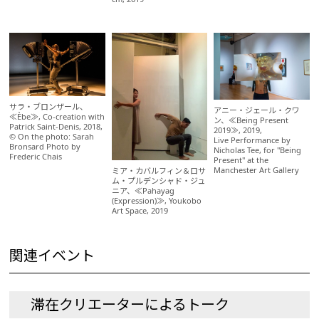
サラ・ブロンザール、
アニー・ジェール・クワ
≪Èbe≫, Co-creation with
ン、≪Being Present
Patrick Saint-Denis, 2018,
2019≫, 2019,
© On the photo: Sarah
Live Performance by
Bronsard Photo by
Nicholas Tee, for "Being
Frederic Chais
Present" at the
Manchester Art Gallery
ミア・カバルフィン＆ロサ
ム・プルデンシャド・ジュ
ニア、≪Pahayag
(Expression)≫, Youkobo
Art Space, 2019
関連イベント
滞在クリエーターによるトーク