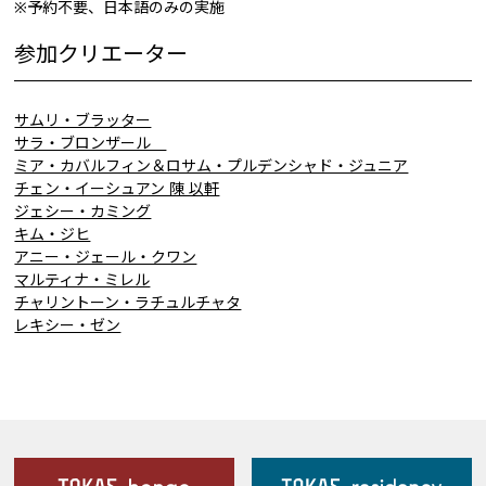
※予約不要、日本語のみの実施
参加クリエーター
サムリ・ブラッター
サラ・ブロンザール
ミア・カバルフィン＆ロサム・プルデンシャド・ジュニア
チェン・イーシュアン 陳 以軒
ジェシー・カミング
キム・ジヒ
アニー・ジェール・クワン
マルティナ・ミレル
チャリントーン・ラチュルチャタ
レキシー・ゼン
施設案内