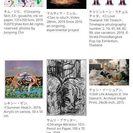
キム・ジヒ、≪Uncanny
チャリントーン・ラチュル
マルティナ・ミレル、
Skin 3≫, gouache, ink on
チャタ、≪I Love
≪Sex in situ≫, Video
paper, 131x250.5cm, 2019
Thailand 100 Times≫,
28min, 2019 Since 2016
©2019 Jihee Kim All rights
Timelapse photography
an ongoing,
reserved. photos by
number 2, 10, 41, 64, 82,
experimental project
Junyong Cho
99, size variation, 2019, ©
Strata PhotoBangkok
Pop-Up Exhibition,
Thailand
チェン・イーシュアン、
≪Still Life Analysis II: the
Island≫, Archival Inkjet
Print, 24x36 inch, 2015
レキシー・ゼン、
≪Summer Heat≫, 2019,
Acrylic on canvas, 50 x 50
cm
サムリ・ブラッター、
≪Strange Attractor 10≫,
Pencil on Paper, 100 x 70
cm, 2019