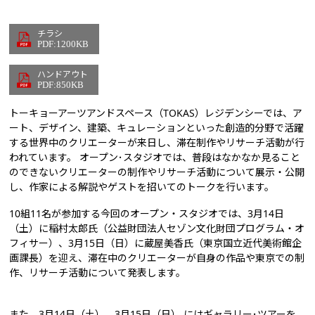
チラシ
PDF:1200KB
ハンドアウト
PDF:850KB
トーキョーアーツアンドスペース（TOKAS）レジデンシーでは、ア
ート、デザイン、建築、キュレーションといった創造的分野で活躍
する世界中のクリエーターが来日し、滞在制作やリサーチ活動が行
われています。 オープン･スタジオでは、普段はなかなか見ること
のできないクリエーターの制作やリサーチ活動について展示・公開
し、作家による解説やゲストを招いてのトークを行います。
10組11名が参加する今回のオープン・スタジオでは、3月14日
（土）に稲村太郎氏（公益財団法人セゾン文化財団プログラム・オ
フィサー）、3月15日（日）に蔵屋美香氏（東京国立近代美術館企
画課長）を迎え、滞在中のクリエーターが自身の作品や東京での制
作、リサーチ活動について発表します。
また、3月14日（土）、3月15日（日） にはギャラリー･ツアーを