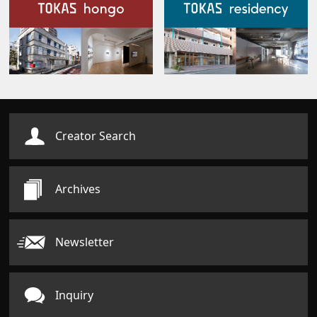
Our Facilities
Creator Search
Archives
Newsletter
Inquiry