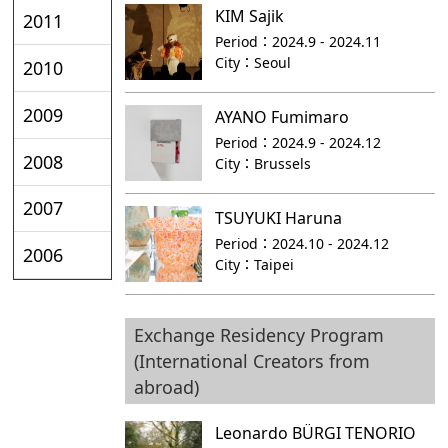
KIM Sajik
2011
Period：
2024.9 - 2024.11
City：
Seoul
2010
2009
AYANO Fumimaro
Period：
2024.9 - 2024.12
2008
City：
Brussels
2007
TSUYUKI Haruna
Period：
2024.10 - 2024.12
2006
City：
Taipei
Exchange Residency Program
(International Creators from
abroad)
Leonardo BÜRGI TENORIO