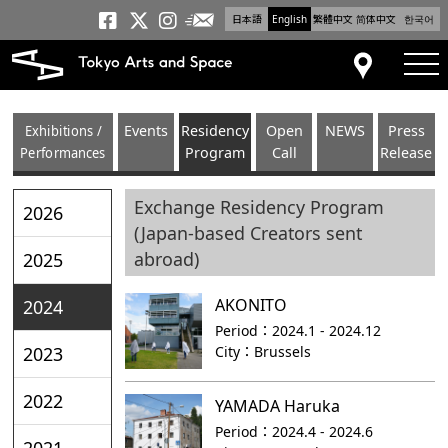
日本語
English
繁體中文
简体中文
한국어
Newsletter
Tokyo Arts and Space
Tokyo Arts and Spa
Tokyo Arts and S
tog
Access
Exhibitions /
Events
Residency
Open
NEWS
Press
Performances
Program
Call
Release
Exchange Residency Program
2026
(Japan-based Creators sent
abroad)
2025
AKONITO
2024
Period：
2024.1 - 2024.12
City：
Brussels
2023
2022
YAMADA Haruka
Period：
2024.4 - 2024.6
2021