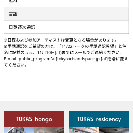
無料
言語
日英逐次通訳
※日程および参加アーティストは変更となる場合があります。
※手話通訳をご希望の方は、「11/22トークの手話通訳希望」と件
名に記載のうえ、11月10日(月)までにメールでご連絡ください。
E-mail: public_program[at]tokyoartsandspace.jp [at]を@に変え
てください。
施設案内
Our Facilities