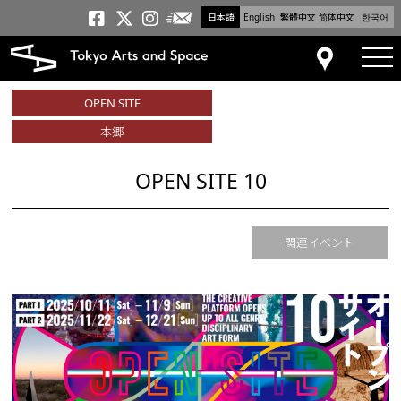
日本語
English
繁體中文
简体中文
한국어
メールニュース
トーキョーアーツアンドスペー
トーキョーアーツアンドス
トーキョーアーツアンドス
tog
アクセス
OPEN SITE
本郷
OPEN SITE 10
関連イベント